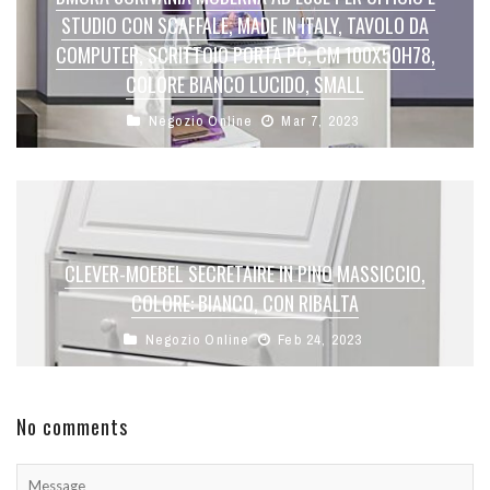
STUDIO CON SCAFFALE, MADE IN ITALY, TAVOLO DA
COMPUTER, SCRITTOIO PORTA PC, CM 100X50H78,
COLORE BIANCO LUCIDO, SMALL
Negozio Online
Mar 7, 2023
CLEVER-MOEBEL SECRETAIRE IN PINO MASSICCIO,
COLORE: BIANCO, CON RIBALTA
Negozio Online
Feb 24, 2023
No comments