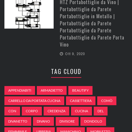
HTZ Portabottiglie da Vino |
Portabottiglie da Parete
Portabottiglie in Metallo |
Portabottiglie da Parete
Portabottiglie da Parete
Portabottiglie da Parete Porta
Vino
Ott 9, 2020
TAG CLOUD
APPENDIABITI
ARMADIETTO
BEAUTIFY
CARRELLO DA PORTATA CUCINA
CASSETTIERA
COMÒ
CON
CORPO
CREDENZA
CUCINA
DEL
DIVANETTO
DIVANO
DIVISORE
DONDOLO
FEMMINILE
LIBRERIA
MANICHINO
MOBILETTO