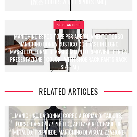
(颜色 COLOR : WITH TRIPOD STAND)
NEXT ARTICLE
MANICHINO ESPOSITORE PER ABBIGLIAMENTO TORSO
MANICHINO DONNA RUSTICO CON BASE IN LEGNO
MASSELLO, FORME DI ABBIGLIAMENTO RIMOVIBILI PER LA
PRESENTAZIONE ( COLOR : WITH SHOE RACK PANTS RACK
, SIZE : M )
RELATED ARTICLES
MANICHINO DA DONNA, CORPO A FORMA DI TAILORS,
TORSO DA 53 A 77 POLLICI, ALTEZZA REGOLABILE IN
METALLO, TREPPIEDE, MANICHINO DI VISUALIZZAZIONE