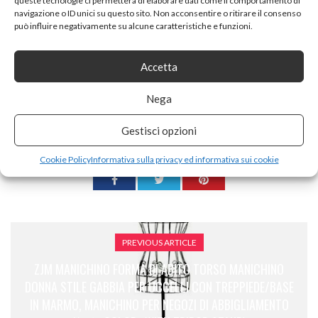
queste tecnologie ci permetterà di elaborare dati come il comportamento di
navigazione o ID unici su questo sito. Non acconsentire o ritirare il consenso
Tags:
Arms
Base
Busto
Color
con
può influire negativamente su alcune caratteristiche e funzioni.
Corpo
del
Donna
Femminile
Forma
lAbbigliamento
Manichino
MetalloCavalletto
Accetta
Rosa
Stand
Superiore
Tripod
ZJM
颜色
Nega
SHARE ON
Gestisci opzioni
Cookie Policy
Informativa sulla privacy ed informativa sui cookie
PREVIOUS ARTICLE
ZJM MANICHINO FORMA DI ABITO TORSO MANICHINO
DONNA STILE GABBIA PER UCCELLI CON TREPPIEDE/BASE
IN MARMO, MANICHINO PER NEGOZI DI ABBIGLIAMENTO