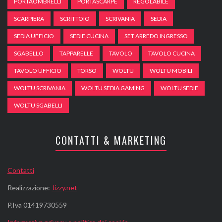
PORTAOMBRELLI
PORTASCARPE
REGOLABILE
SCARPIERA
SCRITTOIO
SCRIVANIA
SEDIA
SEDIA UFFICIO
SEDIE CUCINA
SET ARREDO INGRESSO
SGABELLO
TAPPARELLE
TAVOLO
TAVOLO CUCINA
TAVOLO UFFICIO
TORSO
WOLTU
WOLTU MOBILI
WOLTU SCRIVANIA
WOLTU SEDIA GAMING
WOLTU SEDIE
WOLTU SGABELLI
CONTATTI & MARKETING
Contatti
Realizzazione:
Jizzy.net
P.Iva 01419730559