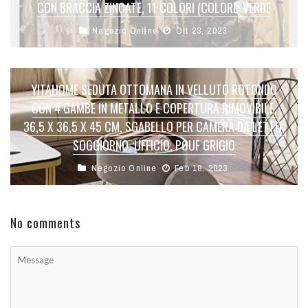
CON BRACCIA ZINCATE, 11 COLORI (COLORE: VERDE
Negozio Online
Ott 23, 2023
YITAHOME SEDUTA OTTOMANA IN VELLUTO ROTONDO
CON 4 GAMBE IN METALLO E COPERTURA RIMOVIBILE,
36,5 X 36,5 X 45 CM, SGABELLO PER CAMERA DA LETTO,
SOGGIORNO, UFFICIO, POUF GRIGIO
Negozio Online
Feb 18, 2023
No comments