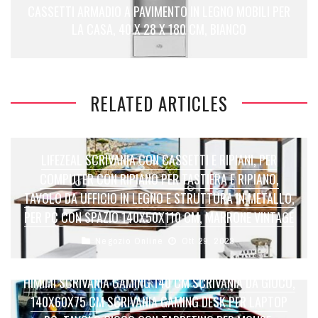
CASSETTI ARMADIO A PAVIMENTO IN LEGNO MOBILI PER
LA CASA, 40 X 28 X 180 CM, BIANCO
RELATED ARTICLES
LIFEZEAL SCRIVANIA CON CASSETTI E RIPIANI, PER
COMPUTER CON RIPIANO PER TASTIERA E RIPIANO,
TAVOLO DA UFFICIO IN LEGNO E STRUTTURA IN METALLO,
PER PC CON SPAZIO 140X50X110 CM, MARRONE VINTAGE
Negozio Online
Ott 29, 2023
HIMIMI SCRIVANIA GAMING 140 CM SCRIVANIA DA GIOCO,
140X60X75 CM SCRIVANIA GAMING DESK PER LAPTOP