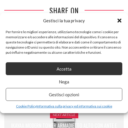
SHARE ON
Gestisci la tua privacy
Per fornire le migliori esperienze, utilizziamo tecnologie come i cookie per
memorizzare e/o accedere alle informazioni del dispositivo. Il consenso a
queste tecnologie ci permetterà di elaborare dati come il comportamento di
navigazione o ID unici su questo sito. Non acconsentire o ritirare il consenso
può influire negativamente su alcune caratteristiche e funzioni.
PREVIOUS ARTICLE
HOME INNOVATION- SCAFFALE LIBRERIA – DIVISORI
Accetta
DESIGN SALON-SALLE A MANGIARE, NERO MATE,
DIMENSIONI: 68,5 X 161 X 25 CM DI PROFONDITÀ.
Nega
Gestisci opzioni
Cookie Policy
Informativa sulla privacy ed informativa sui cookie
NEXT ARTICLE
IKAYAA MODERN TOWER ARMADIETTO ALTO CON ANTE E