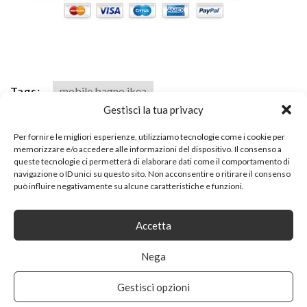
Tags:
mobile bagno ikea
Gestisci la tua privacy
Per fornire le migliori esperienze, utilizziamo tecnologie come i cookie per
SHARE ON
memorizzare e/o accedere alle informazioni del dispositivo. Il consenso a
queste tecnologie ci permetterà di elaborare dati come il comportamento di
navigazione o ID unici su questo sito. Non acconsentire o ritirare il consenso
può influire negativamente su alcune caratteristiche e funzioni.
Accetta
Nega
PREVIOUS ARTICLE
Gestisci opzioni
13CASA – NADIA A1 – SCRIVANIA. DIM: 120X53X144 H