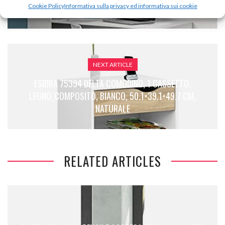
CM. COL: BIANCO. MAT: MELAMINA.
Cookie Policy
Informativa sulla privacy ed informativa sui cookie
NEXT ARTICLE
ESIDRA 75394 DELTA COMODINO, 1 CASSETTO,
LEGNO_COMPOSITO, BIANCO, 50.1×39.1×49.7 CM,
NATURALE
RELATED ARTICLES