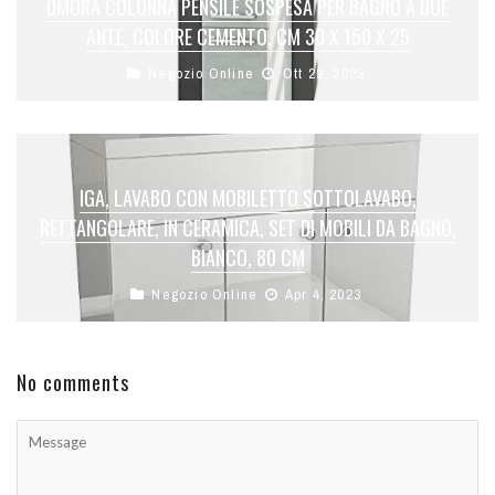
DMORA COLONNA PENSILE SOSPESA PER BAGNO A DUE
ANTE, COLORE CEMENTO, CM 30 X 150 X 25
Negozio Online
Ott 29, 2023
IGA, LAVABO CON MOBILETTO SOTTOLAVABO,
RETTANGOLARE, IN CERAMICA, SET DI MOBILI DA BAGNO,
BIANCO, 80 CM
Negozio Online
Apr 4, 2023
No comments