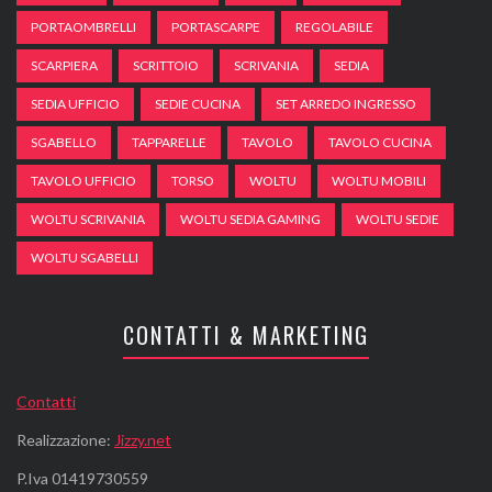
PORTAOMBRELLI
PORTASCARPE
REGOLABILE
SCARPIERA
SCRITTOIO
SCRIVANIA
SEDIA
SEDIA UFFICIO
SEDIE CUCINA
SET ARREDO INGRESSO
SGABELLO
TAPPARELLE
TAVOLO
TAVOLO CUCINA
TAVOLO UFFICIO
TORSO
WOLTU
WOLTU MOBILI
WOLTU SCRIVANIA
WOLTU SEDIA GAMING
WOLTU SEDIE
WOLTU SGABELLI
CONTATTI & MARKETING
Contatti
Realizzazione:
Jizzy.net
P.Iva 01419730559