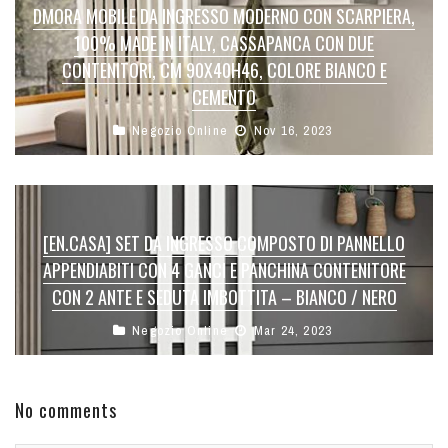
DMORA MOBILE DA INGRESSO MODERNO CON SCARPIERA,
100% MADE IN ITALY, CASSAPANCA CON DUE
CONTENITORI, CM 90X40H46, COLORE BIANCO E
CEMENTO
Negozio Online
Nov 16, 2023
[EN.CASA] SET DA INGRESSO COMPOSTO DI PANNELLO
APPENDIABITI CON 4 GANCI E PANCHINA CONTENITORE
CON 2 ANTE E SEDUTA IMBOTTITA – BIANCO / NERO
Negozio Online
Mar 24, 2023
No comments