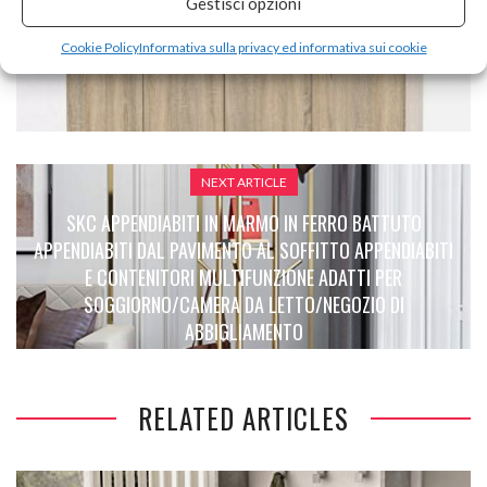
Gestisci opzioni
PREVIOUS ARTICLE
Cookie Policy
Informativa sulla privacy ed informativa sui cookie
TVILUM ARMADIO 4 ANTE E 3 CASSETTI COLORE QUERCIA
NEXT ARTICLE
SKC APPENDIABITI IN MARMO IN FERRO BATTUTO
APPENDIABITI DAL PAVIMENTO AL SOFFITTO APPENDIABITI
E CONTENITORI MULTIFUNZIONE ADATTI PER
SOGGIORNO/CAMERA DA LETTO/NEGOZIO DI
ABBIGLIAMENTO
RELATED ARTICLES