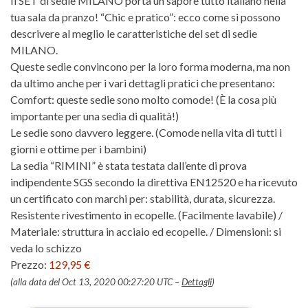
Il SET di sedie MILANO porta un sapore tutto italiano nella
tua sala da pranzo! “Chic e pratico”: ecco come si possono
descrivere al meglio le caratteristiche del set di sedie
MILANO.
Queste sedie convincono per la loro forma moderna, ma non
da ultimo anche per i vari dettagli pratici che presentano:
Comfort: queste sedie sono molto comode! (È la cosa più
importante per una sedia di qualità!)
Le sedie sono davvero leggere. (Comode nella vita di tutti i
giorni e ottime per i bambini)
La sedia “RIMINI” è stata testata dall’ente di prova
indipendente SGS secondo la direttiva EN12520 e ha ricevuto
un certificato con marchi per: stabilità, durata, sicurezza.
Resistente rivestimento in ecopelle. (Facilmente lavabile) /
Materiale: struttura in acciaio ed ecopelle. / Dimensioni: si
veda lo schizzo
Prezzo:
129,95 €
(alla data del Oct 13, 2020 00:27:20 UTC –
Dettagli
)