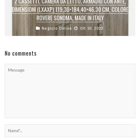
2 CASSETTI, CAMERA DA LETTO, ARMADIO CON ANTE,
DIMENSIONI (LXAXP) 119,30×184,40×46,30 CM, COLORE
ROVERE SONOMA, MADE IN ITALY
Negozio Online
Ott 30, 2023
No comments