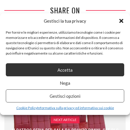
SHARE ON
Gestisci la tua privacy
Per fornire le migliori esperienze, utilizziamo tecnologie come i cookie per
memorizzare e/o accedere alle informazioni del dispositivo. Il consenso a
queste tecnologie ci permetterà di elaborare dati come il comportamento di
navigazione o ID unici su questo sito. Non acconsentire o ritirare il consenso
può influire negativamente su alcune caratteristiche e funzioni.
PREVIOUS ARTICLE
SELSEY LAVELLO – MOBILE TV CON ARMADIETTI/PORTA
Accetta
TV CON ILLUMINAZIONE LED/BIANCO CON FRONTALI GRIGI
LUCIDI / 140 CM
Nega
Gestisci opzioni
Cookie Policy
Informativa sulla privacy ed informativa sui cookie
NEXT ARTICLE