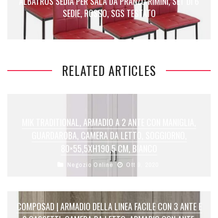
ALBATROS SEDIA PER SALA DA PRANZO RIMINI, SET DI 6
SEDIE, ROSSO, SGS TESTATO
RELATED ARTICLES
MIK TRADITIONAL, ARMADIO A 2 ANTE CON MANIGLIA,
GUARDAROBA, CAMERA DA LETTO, SOGGIORNO,
80×55,5XH190,5 CM, BIANCO
Negozio Online
Ott 9, 2020
COMPOSAD | ARMADIO DELLA LINEA FACILE CON 3 ANTE E