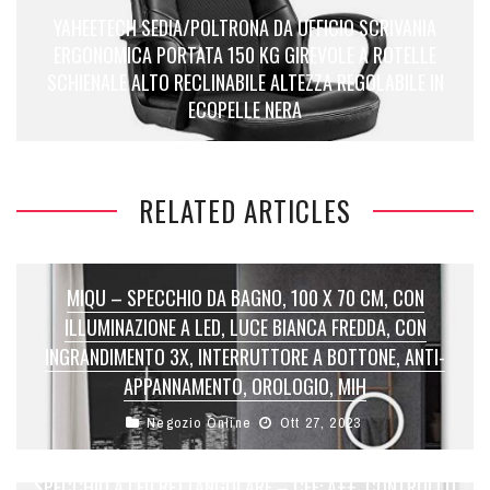
YAHEETECH SEDIA/POLTRONA DA UFFICIO SCRIVANIA
ERGONOMICA PORTATA 150 KG GIREVOLE A ROTELLE
SCHIENALE ALTO RECLINABILE ALTEZZA REGOLABILE IN
ECOPELLE NERA
RELATED ARTICLES
MIQU – SPECCHIO DA BAGNO, 100 X 70 CM, CON
ILLUMINAZIONE A LED, LUCE BIANCA FREDDA, CON
INGRANDIMENTO 3X, INTERRUTTORE A BOTTONE, ANTI-
APPANNAMENTO, OROLOGIO, MIH
Negozio Online
Ott 27, 2023
SPECCHIO A LED RETTANGOLARE – CEE: A++, CONTROLLO