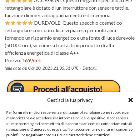
ACCESSORI: Questo elegante specchio a LED
rettangolare è dotato di un interruttore con sensore tattile,
funzione dimmer, antiappannamento e di memoria
DUREVOLE: Questo specchio cosmetico
rettangolare con controluce vi piacerà per molti anni
fornendo un risparmio energetico e una fonte di luce durevole
(50 000 ore), siccome si tratta di un prodotto di alta
efficienza energetica di classe A++
Prezzo:
169,95 €
(alla data del Oct 20, 2023 21:35:51 UTC –
Dettagli
)
Gestisci la tua privacy
Per fornire le migliori esperienze, utilizziamo tecnologie come i cookie per
memorizzare e/o accedere alle informazioni del dispositivo. Il consenso a
queste tecnologie ci permetterà di elaborare dati come il comportamento di
navigazione o ID unici su questo sito. Non acconsentire o ritirare il consenso
può influire negativamente su alcune caratteristiche e funzioni.