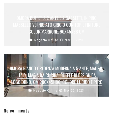
DMORA BUFFET A 2 ANTE E 2 CASSETTI, IN PINO
MASSELLO VERNICIATO GRIGIO CON TOP E FINITURE
COLOR MARRONE, 90X45X86 CM
Negozio Online
Nov 3, 2023
DMORA BIANCO CREDENZA MODERNA A 5 ANTE, MADE IN
ITALY, MADIA DA CUCINA, BUFFET DI DESIGN DA
SOGGIORNO, CM 200X45H86, COLORE LUCIDO E PERO
Negozio Online
Nov 25, 2023
No comments