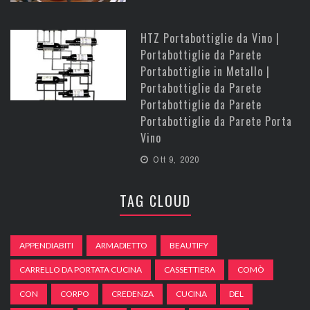
HTZ Portabottiglie da Vino |
Portabottiglie da Parete
Portabottiglie in Metallo |
Portabottiglie da Parete
Portabottiglie da Parete
Portabottiglie da Parete Porta
Vino
Ott 9, 2020
TAG CLOUD
APPENDIABITI
ARMADIETTO
BEAUTIFY
CARRELLO DA PORTATA CUCINA
CASSETTIERA
COMÒ
CON
CORPO
CREDENZA
CUCINA
DEL