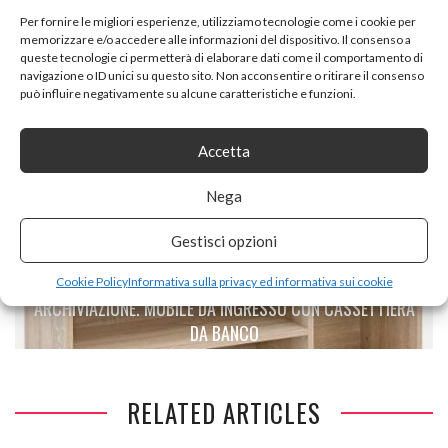
Per fornire le migliori esperienze, utilizziamo tecnologie come i cookie per
PREVIOUS ARTICLE
memorizzare e/o accedere alle informazioni del dispositivo. Il consenso a
queste tecnologie ci permetterà di elaborare dati come il comportamento di
TOTAL WOOD 2012 CASSAPANCA IN LEGNO BAULE
navigazione o ID unici su questo sito. Non acconsentire o ritirare il consenso
150X40X45 CM ANCHE SU MISURA
può influire negativamente su alcune caratteristiche e funzioni.
Accetta
Nega
NEXT ARTICLE
KADIMADESIGN SCARPIERA CON PANCA ARMADIO LEGNO
Gestisci opzioni
104X51X32 CM SONOMA. PICCOLA PANCA IN LEGNO
IMBOTTITA. PANCA CORRIDOIO STRETTO CON SPAZIO DI
Cookie Policy
Informativa sulla privacy ed informativa sui cookie
ARCHIVIAZIONE. MOBILE DA INGRESSO CON CASSETTIERA
DA BANCO
RELATED ARTICLES