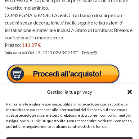
MATERIALE: La panca per scarpe è realizzata in truciolare
rivestito melaminico.
CONSEGNA & MONTAGGIO: Un banco di scarpe con
cuscini senza decorazione // facile seguire le istruzioni di
installazione e materiale inclusi // Stato di fornitura: Breaks e
confezionati in modo sicuro.
Prezzo:
111,27 €
(alla data del Oct 13, 2020 02:33:02 UTC –
Dettagli
)
Gestisci la tua privacy
Per fornire le migliori esperienze, utilizziamo tecnologie come i cookie per
memorizzare e/o accedere alle informazioni del dispositivo. Il consenso a
queste tecnologie ci permetterà di elaborare dati come il comportamento di
navigazione o ID unici su questo sito. Non acconsentire o ritirare il consenso
Tags:
cassettiera
può influire negativamente su alcune caratteristiche e funzioni.