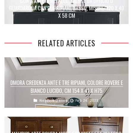
CON 3 ANTE IN METALLO, MOBILE DA UFFICIO O
GUARDAROBA CON DUE RIPIANI, BASSO, MISURE: 120 X 40
X 58 CM
RELATED ARTICLES
DMORA CREDENZA ANTE E TRE RIPIANI, COLORE ROVERE E
BIANCO LUCIDO, CM 154 X 41 X H75
Negozio Online
Feb 24, 2023