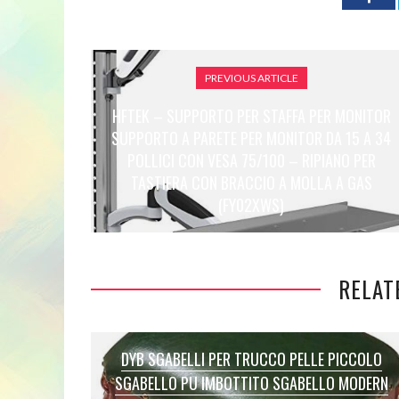
PREVIOUS ARTICLE
HFTEK – SUPPORTO PER STAFFA PER MONITOR
SUPPORTO A PARETE PER MONITOR DA 15 A 34
POLLICI CON VESA 75/100 – RIPIANO PER
TASTIERA CON BRACCIO A MOLLA A GAS
(FY02XWS)
RELAT
DYB SGABELLI PER TRUCCO PELLE PICCOLO
SGABELLO PU IMBOTTITO SGABELLO MODERN