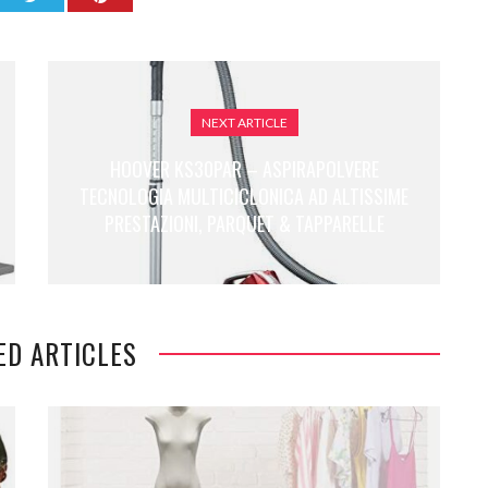
NEXT ARTICLE
HOOVER KS30PAR – ASPIRAPOLVERE
TECNOLOGIA MULTICICLONICA AD ALTISSIME
PRESTAZIONI, PARQUET & TAPPARELLE
ED ARTICLES