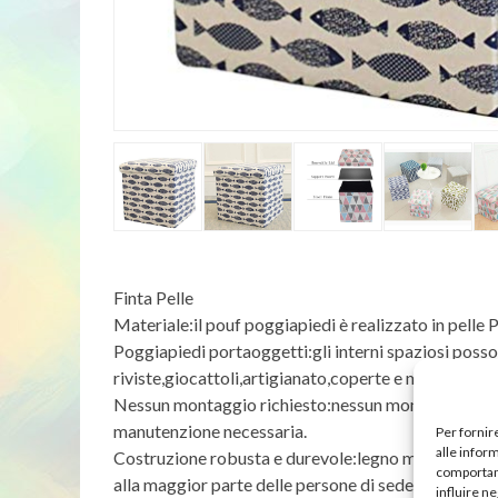
Finta Pelle
Materiale:il pouf poggiapiedi è realizzato in pelle 
Poggiapiedi portaoggetti:gli interni spaziosi poss
riviste,giocattoli,artigianato,coperte e molto altro
Nessun montaggio richiesto:nessun montaggio neces
manutenzione necessaria.
Per fornir
alle infor
Costruzione robusta e durevole:legno massello,sup
comportame
alla maggior parte delle persone di sedersi.
influire n