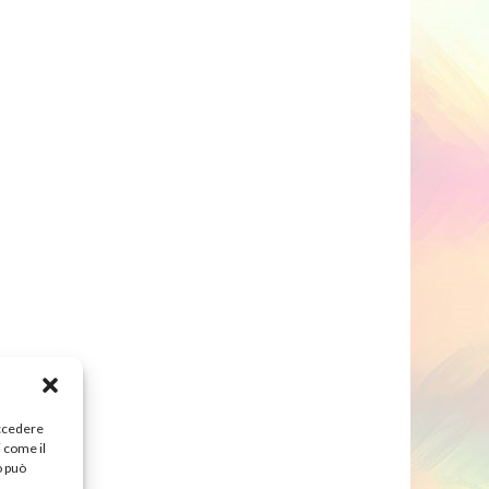
accedere
i come il
o può