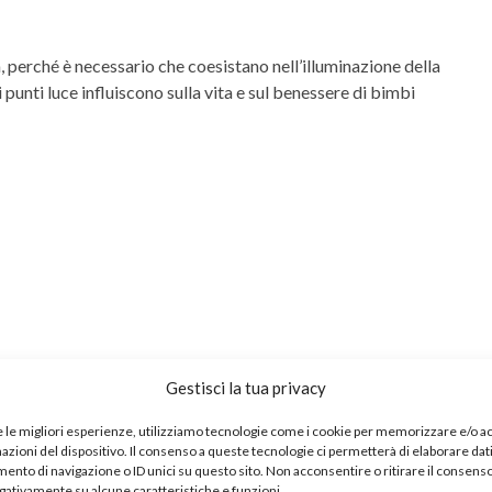
ta, perché è necessario che coesistano nell’illuminazione della
punti luce influiscono sulla vita e sul benessere di bimbi
Gestisci la tua privacy
e le migliori esperienze, utilizziamo tecnologie come i cookie per memorizzare e/o 
mazioni del dispositivo. Il consenso a queste tecnologie ci permetterà di elaborare dat
nto di navigazione o ID unici su questo sito. Non acconsentire o ritirare il consens
egativamente su alcune caratteristiche e funzioni.