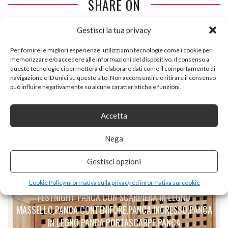
SHARE ON
Gestisci la tua privacy
Per fornire le migliori esperienze, utilizziamo tecnologie come i cookie per
memorizzare e/o accedere alle informazioni del dispositivo. Il consenso a
queste tecnologie ci permetterà di elaborare dati come il comportamento di
navigazione o ID unici su questo sito. Non acconsentire o ritirare il consenso
può influire negativamente su alcune caratteristiche e funzioni.
PREVIOUS ARTICLE
BERLENUS ARMADIETTO DA CUCINA CON 2 ANTE, ALTRO,
Accetta
TORTORA BRILLANTE, 80 X 52 X 83 CM
Nega
Gestisci opzioni
NEXT ARTICLE
Cookie Policy
Informativa sulla privacy ed informativa sui cookie
FESTNIGHT PANCA CON SCARPIERA IN LEGNO
MASSELLO,PANCA CONTENIFORE,PANCA INGRESSO,PANCA
IN LEGNO,PANCA PORTASCARPE,PANCA