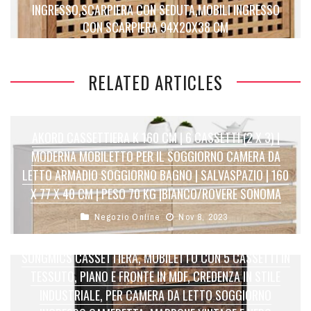
INGRESSO,SCARPIERA CON SEDUTA,MOBILI INGRESSO
CON SCARPIERA 94X20X38 CM
RELATED ARTICLES
AKORD CASSETTIERA K 160 CM | 6 CASSETTI (2 X 3) |
MODERNA MOBILETTO PER IL SOGGIORNO CAMERA DA
LETTO ARMADIO SOGGIORNO BAGNO | SALVASPAZIO | 160
X 77 X 40 CM | PESO 70 KG |BIANCO/ROVERE SONOMA
Negozio Online
Nov 8, 2023
SONGMICS CASSETTIERA, MOBILETTO CON 5 CASSETTI IN
TESSUTO, PIANO E FRONTE IN MDF, CREDENZA IN STILE
INDUSTRIALE, PER CAMERA DA LETTO SOGGIORNO