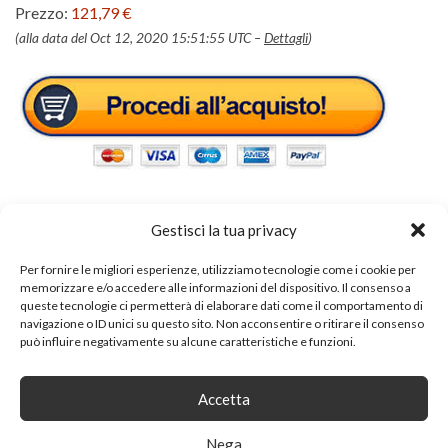
Prezzo:
121,79 €
(alla data del Oct 12, 2020 15:51:55 UTC –
Dettagli
)
Gestisci la tua privacy
Per fornire le migliori esperienze, utilizziamo tecnologie come i cookie per
Tags:
mensole
memorizzare e/o accedere alle informazioni del dispositivo. Il consenso a
queste tecnologie ci permetterà di elaborare dati come il comportamento di
navigazione o ID unici su questo sito. Non acconsentire o ritirare il consenso
SHARE ON
può influire negativamente su alcune caratteristiche e funzioni.
Accetta
Nega