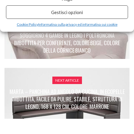
Gestisci opzioni
PREVIOUS ARTICLE
Cookie Policy
Informativa sulla privacy ed informativa sui cookie
CLP SEDIA ATTESA CASSIDY IN TESSUTO I SEDIA
SOGGIORNO 4 GAMBE IN LEGNO I POLTRONCINA
IMBOTTITA PER CONFERENZE, COLORE:BEIGE, COLORE
DELLA CORNICE:BIANCO
NEXT ARTICLE
MARTA – PANCHINA AD ANGOLO DA CUCINA, IN ECOPELLE
IMBOTTITA, FACILE DA PULIRE, STABILE, STRUTTURA IN
LEGNO, 168 X 128 CM, COLORE: MARRONE