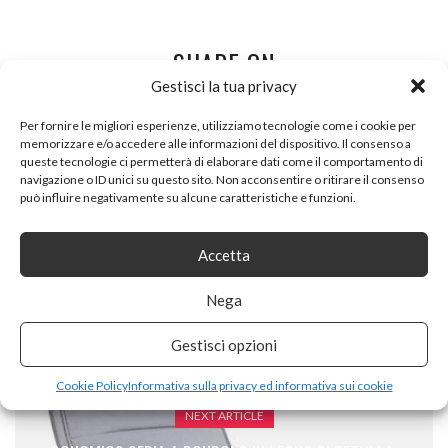
SHARE ON
Gestisci la tua privacy
Per fornire le migliori esperienze, utilizziamo tecnologie come i cookie per
memorizzare e/o accedere alle informazioni del dispositivo. Il consenso a
queste tecnologie ci permetterà di elaborare dati come il comportamento di
navigazione o ID unici su questo sito. Non acconsentire o ritirare il consenso
può influire negativamente su alcune caratteristiche e funzioni.
PREVIOUS ARTICLE
Accetta
AVANTI TRENDSTORE RUDOLF – GUARDAROBA DA
INGRESSO CON SPECCHIO, 3 GANCI APPENDIABITO E
Nega
SCARPIERA. COLORE: GRIGIO/BIANCO
Gestisci opzioni
Cookie Policy
Informativa sulla privacy ed informativa sui cookie
NEXT ARTICLE