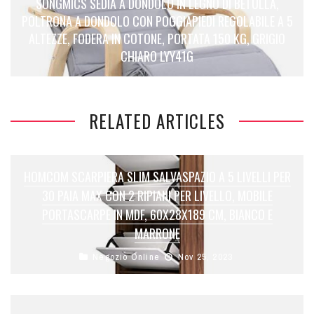
SONGMICS SEDIA A DONDOLO IN LEGNO DI BETULLA,
POLTRONA A DONDOLO CON POGGIAPIEDI REGOLABILE A 5
ALTEZZE, FODERA IN COTONE, PORTATA 150 KG, GRIGIO
CHIARO LYY41G
RELATED ARTICLES
HOMCOM SCARPIERA SLIM SALVASPAZIO A 5 LIVELLI PER
30 PAIA MAX CON 2 RIPIANI PER LIVELLO, MOBILE
PORTASCARPE IN MDF, 60X28X189 CM, BIANCO E
MARRONE
Negozio Online
Nov 25, 2023