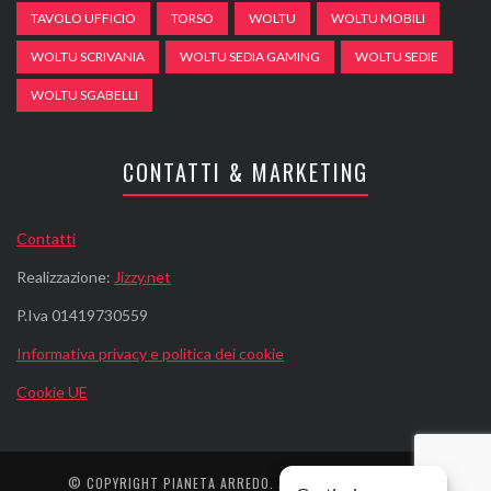
TAVOLO UFFICIO
TORSO
WOLTU
WOLTU MOBILI
WOLTU SCRIVANIA
WOLTU SEDIA GAMING
WOLTU SEDIE
WOLTU SGABELLI
CONTATTI & MARKETING
Contatti
Realizzazione:
Jizzy.net
P.Iva 01419730559
Informativa privacy e politica dei cookie
Cookie UE
© COPYRIGHT
PIANETA ARREDO
. ALL RIGHTS RESERVED.