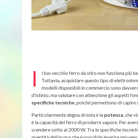
I
l tuo vecchio ferro da stiro non funziona più be
Tuttavia, acquistare questo tipo di elettrodome
modelli disponibili in commercio sono davvero
d’istinto, ma valutare con attenzione gli aspetti f
specifiche tecniche
, poiché permettono di capire 
Particolarmente degna di nota è la
potenza
, che v
è la capacità del ferro di produrre vapore. Per avere
scendere sotto ai 2000 W. Tra le specifiche tecnich
quantità dell’acqua che è possibile inserire nel vano