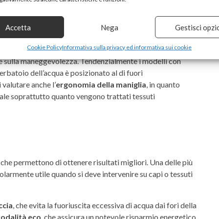
Accetta
Nega
Gestisci opzi
Cookie Policy
Informativa sulla privacy ed informativa sui cookie
tante anche tenere conto del
peso
, che
non deve essere
te sulla maneggevolezza. Tendenzialmente i modelli con
serbatoio dell’acqua è posizionato al di fuori
 valutare anche l’
ergonomia della maniglia
, in quanto
ale soprattutto quanto vengono trattati tessuti
 che permettono di ottenere risultati migliori. Una delle più
colarmente utile quando si deve intervenire su capi o tessuti
ccia
, che evita la fuoriuscita eccessiva di acqua dai fori della
odalità eco
, che assicura un notevole risparmio energetico,