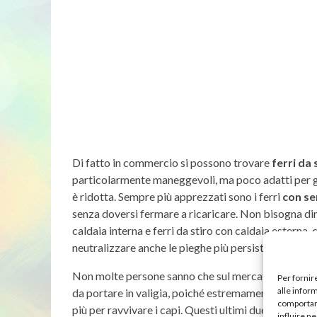
Di fatto in commercio si possono trovare
ferri da
particolarmente maneggevoli, ma poco adatti per gra
è ridotta. Sempre più apprezzati sono i ferri
con se
senza doversi fermare a ricaricare. Non bisogna dime
caldaia interna e ferri da stiro con caldaia esterna
neutralizzare anche le pieghe più persistenti.
Non molte persone sanno che sul mercato sono dis
Per fornir
alle infor
da portare in valigia, poiché estremamente compatt
comportame
più per ravvivare i capi. Questi ultimi due modelli
influire n