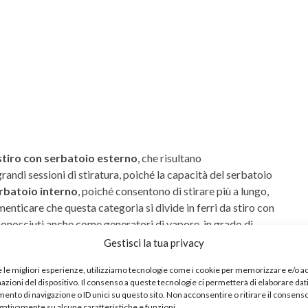
 stiro con serbatoio esterno
, che risultano
ndi sessioni di stiratura, poiché la capacità del serbatoio
rbatoio interno
, poiché consentono di stirare più a lungo,
nticare che questa categoria si divide in ferri da stiro con
, conosciuti anche come generatori di vapore, in grado di
Gestisci la tua privacy
ponibili anche
ferri da stiro da viaggio
, che sono perfetti
e le migliori esperienze, utilizziamo tecnologie come i cookie per memorizzare e/o 
mazioni del dispositivo. Il consenso a queste tecnologie ci permetterà di elaborare dat
i, e
ferri da stiro portatili
, che vengono impiegati per lo
nto di navigazione o ID unici su questo sito. Non acconsentire o ritirare il consens
, come si può immaginare, hanno un’autonomia limitata.
egativamente su alcune caratteristiche e funzioni.