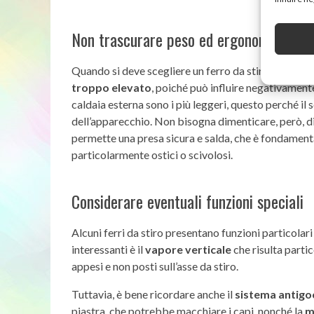
Non trascurare peso ed ergonomia
Quando si deve scegliere un ferro da stiro è impor
troppo elevato
, poiché può influire negativamen
caldaia esterna sono i più leggeri, questo perché il 
dell’apparecchio. Non bisogna dimenticare, però, di
permette una presa sicura e salda, che è fondament
particolarmente ostici o scivolosi.
Considerare eventuali funzioni speciali
Alcuni ferri da stiro presentano funzioni particolari
interessanti è il
vapore verticale
che risulta parti
appesi e non posti sull’asse da stiro.
Tuttavia, è bene ricordare anche il
sistema antigo
piastra, che potrebbe macchiare i capi, nonché la
m