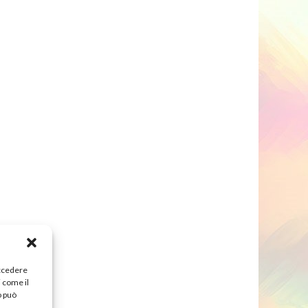
accedere
i come il
o può