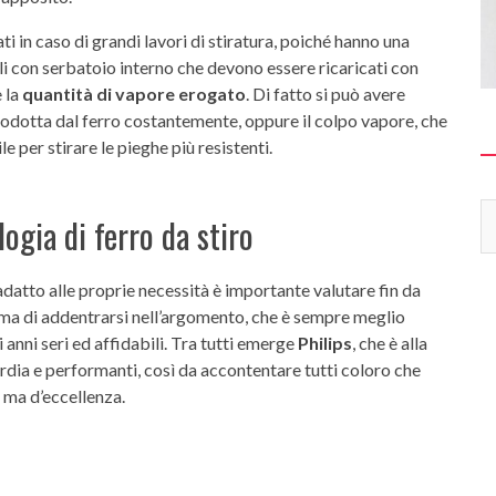
i in caso di grandi lavori di stiratura, poiché hanno una
i con serbatoio interno che devono essere ricaricati con
 la
quantità di vapore erogato
. Di fatto si può avere
prodotta dal ferro costantemente, oppure il colpo vapore, che
e per stirare le pieghe più resistenti.
ogia di ferro da stiro
 adatto alle proprie necessità è importante valutare fin da
prima di addentrarsi nell’argomento, che è sempre meglio
i anni seri ed affidabili. Tra tutti emerge
Philips
, che è alla
ardia e performanti, così da accontentare tutti coloro che
 ma d’eccellenza.